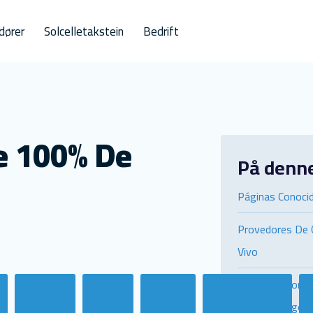
dører
Solcelletakstein
Bedrift
e 100% De
På denne
Páginas Conoci
Provedores De
Vivo
Asi Como Sony E
Produzir Logon