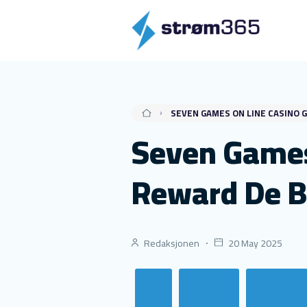
SEVEN GAMES ON LINE CASINO 
Seven Games
Reward De B
Redaksjonen
20 May 2025