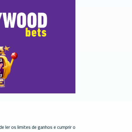
de ler os limites de ganhos e cumprir o