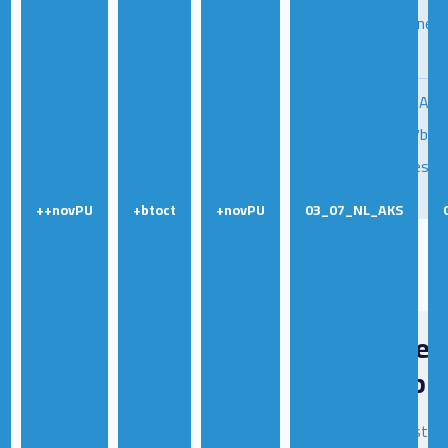
Several Online 
Casino
The Future Asso
Wagering: 7betc
Technologies
++novPU
+btoct
+novPU
03_07_NL_AKS
Sammenl
strømpri
Se aktuelle strø