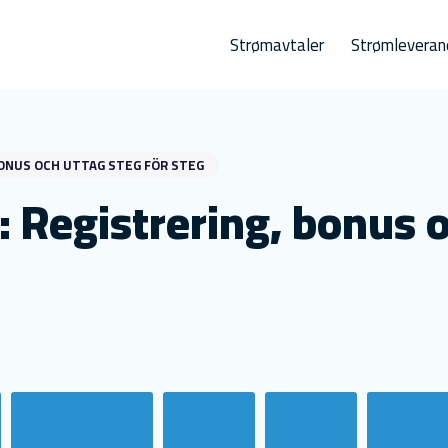
Strømavtaler
Strømleveran
BONUS OCH UTTAG STEG FÖR STEG
 Registrering, bonus 