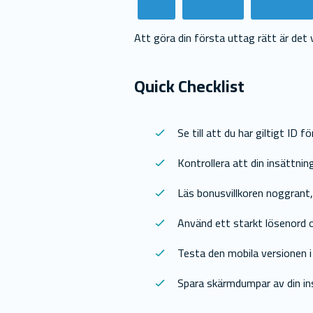
Att göra din första uttag rätt är det 
Quick Checklist
Se till att du har giltigt ID fö
Kontrollera att din insättni
Läs bonusvillkoren noggrant,
Använd ett starkt lösenord o
Testa den mobila versionen i
Spara skärmdumpar av din ins