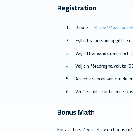
Registration
Besök
https://1win-se.ne
Fyll i dina personuppgifter:
Välj ditt användarnamn och l
Välj din föredragna valuta (
Acceptera bonusen om du vill
Verifiera ditt konto via e-p
Bonus Math
För att förstå värdet av en bonus må