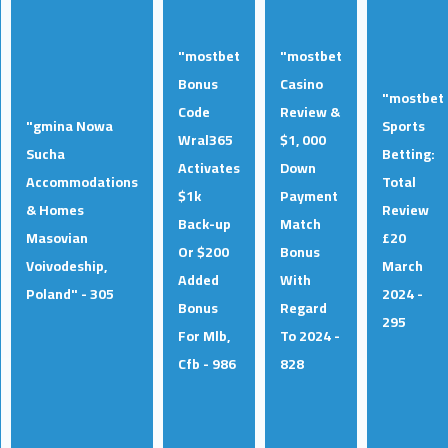
"mostbet
"mostbet
Bonus
Casino
"mostbet
Code
Review &
"gmina Nowa
Sports
Wral365
$1, 000
Sucha
Betting:
Activates
Down
Accommodations
Total
$1k
Payment
& Homes
Review
Back-up
Match
Masovian
£20
Or $200
Bonus
Voivodeship,
March
Added
With
Poland" - 305
2024 -
Bonus
Regard
295
For Mlb,
To 2024 -
Cfb - 986
828