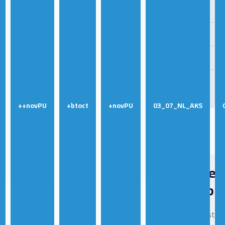
Security
Fix It Fast
Extra Tips
FAQ
++novPU
+btoct
+novPU
03_07_NL_AKS
Sammenl
strømpri
Se aktuelle strø