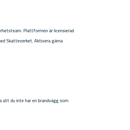
erhetsteam. Plattformen är licensierad
 med Skatteverket. Aktivera gärna
era att du inte har en brandvägg som