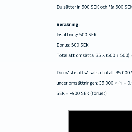
Du sätter in 500 SEK och får 500 SEK
Beräkning:
Insättning: 500 SEK
Bonus: 500 SEK
Total att omsätta: 35 × (500 + 500)
Du måste alltså satsa totalt 35 000 
under omsättningen: 35 000 × (1 – 0,
SEK = -900 SEK (förlust).