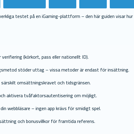
verkliga testet på en iGaming-plattform – den här guiden visar hur d
r verifiering (körkort, pass eller nationellt ID).
ngsmetod stöder uttag – vissa metoder är endast för insättning.
 särskilt omsättningskravet och tidsgränsen.
ch aktivera tvåfaktorsautentisering om möjligt.
 din webbläsare – ingen app krävs för smidigt spel.
ättning och bonusvillkor för framtida referens.