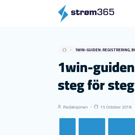
1WIN-GUIDEN: REGISTRERING, 
1win-guiden:
steg för steg
Redaksjonen
15 October 2018