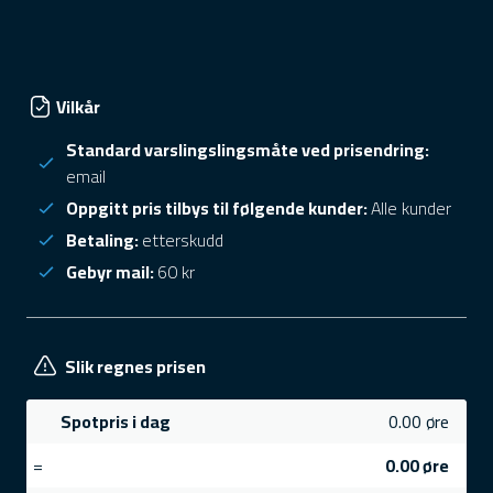
Vilkår
Standard varslingslingsmåte ved prisendring:
email
Oppgitt pris tilbys til følgende kunder:
Alle kunder
Betaling:
etterskudd
Gebyr mail:
60 kr
Slik regnes prisen
Spotpris i dag
0.00 øre
=
0.00 øre