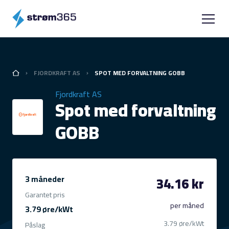
FJORDKRAFT AS
SPOT MED FORVALTNING GOBB
Fjordkraft AS
Spot med forvaltning
GOBB
3 måneder
34.16 kr
Garantet pris
per måned
3.79 øre/kWt
3.79 øre/kWt
Påslag