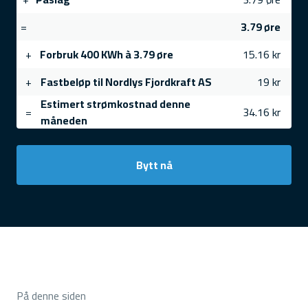
=
3.79 øre
+
Forbruk 400 KWh à 3.79 øre
15.16 kr
+
Fastbeløp til Nordlys Fjordkraft AS
19 kr
Estimert strømkostnad denne
=
34.16 kr
måneden
Bytt nå
På denne siden