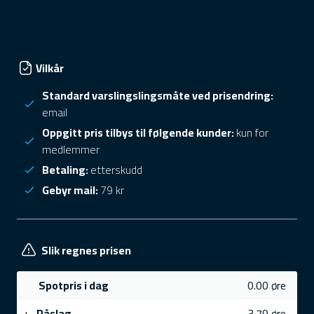
Vilkår
Standard varslingslingsmåte ved prisendring:
email
Oppgitt pris tilbys til følgende kunder:
kun for
medlemmer
Betaling:
etterskudd
Gebyr mail:
79 kr
Slik regnes prisen
Spotpris i dag
0.00 øre
+
Påslag
3.79 øre