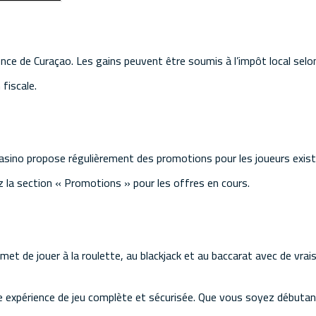
nce de Curaçao. Les gains peuvent être soumis à l’impôt local selo
fiscale.
Casino propose régulièrement des promotions pour les joueurs exi
 la section « Promotions » pour les offres en cours.
met de jouer à la roulette, au blackjack et au baccarat avec de vrai
e expérience de jeu complète et sécurisée. Que vous soyez débutan