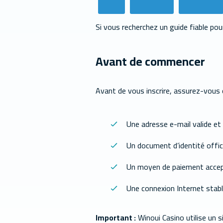
Si vous recherchez un guide fiable po
Avant de commencer
Avant de vous inscrire, assurez-vous 
Une adresse e-mail valide et
Un document d’identité offici
Un moyen de paiement accepté
Une connexion Internet stable
Important :
Winoui Casino utilise un 