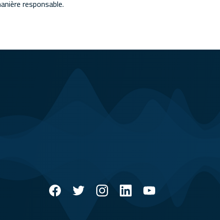
manière responsable.