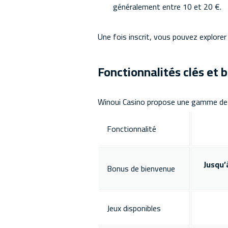
généralement entre 10 et 20 €.
Une fois inscrit, vous pouvez explorer l
Fonctionnalités clés et 
Winoui Casino propose une gamme de bo
Fonctionnalité
Jusqu’
Bonus de bienvenue
Jeux disponibles