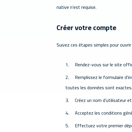
native n’est requise.
Créer votre compte
Suivez ces étapes simples pour ouvrir
Rendez-vous sur le site offici
Remplissez le formulaire d’i
toutes les données sont exactes
Créez un nom d’utilisateur et
Acceptez les conditions géné
Effectuez votre premier dép