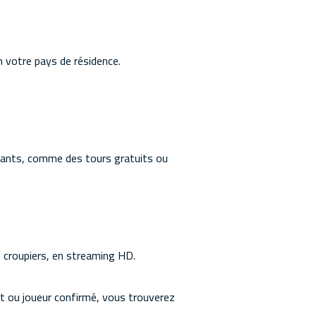
n votre pays de résidence.
stants, comme des tours gratuits ou
s croupiers, en streaming HD.
t ou joueur confirmé, vous trouverez