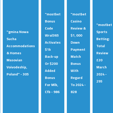
"mostbet
"mostbet
Bonus
Casino
"mostbet
Code
Review &
"gmina Nowa
Sports
Wral365
$1, 000
Sucha
Betting:
Activates
Down
Accommodations
Total
$1k
Payment
& Homes
Review
Back-up
Match
Masovian
£20
Or $200
Bonus
Voivodeship,
March
Added
With
Poland" - 305
2024 -
Bonus
Regard
295
For Mlb,
To 2024 -
Cfb - 986
828