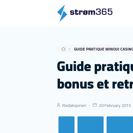
GUIDE PRATIQUE WINOUI CASINO
Guide pratiq
bonus et retr
Redaksjonen
20 February 2015