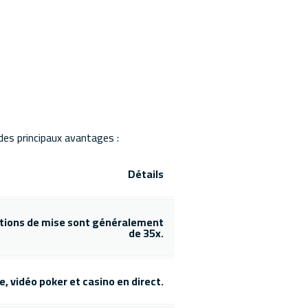
des principaux avantages :
Détails
itions de mise sont généralement
de 35x.
e, vidéo poker et casino en direct.