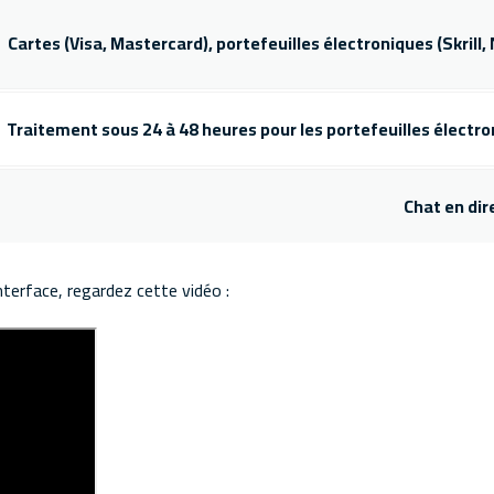
Cartes (Visa, Mastercard), portefeuilles électroniques (Skrill,
Traitement sous 24 à 48 heures pour les portefeuilles électroni
Chat en dir
nterface, regardez cette vidéo :